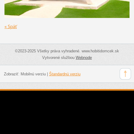
« Späť
©2023-2025 Všetky práva vyhradené. www.hobitidomcek.sk
Vytvorené službou
Webnode
Zobraziť:
Mobilnú verziu
|
Štandardnú verziu