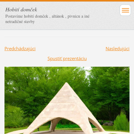
Hobití domček
Postavíme hobití domček , altánok , pivnicu a iné
netradičné stavby
Predchádzajúci
Nasledujúci
Spustiť prezentáciu