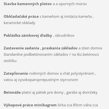
Stavba kamenných plotov
a a oporných múrov
Obkladačské práce
s kameňom aj imitácia kameňa ,
keramické obklady
Pokládka zámkovej dlažby
, obrudníkov
Zastavenie sadania , praskania základov
a stien domov
štandardne podbetónovaním základov / na tkz.betónovú
stoličku
Zatepľovanie
rodinných domov a chát polystyrénom ,
vatou aj vysokoparopriepustným styrconom
Betonáže
platní aj pätiek pre domy , garáže aj domčeky
Výkopové práce minibagrom
šírka cca 89cm váha cca