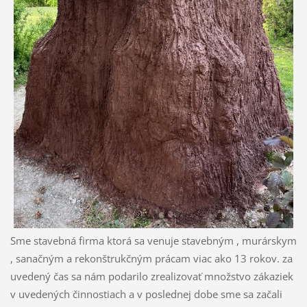
Sme stavebná firma ktorá sa venuje stavebným , murárskym
, sanačným a rekonštrukčným prácam viac ako 13 rokov. za
uvedený čas sa nám podarilo zrealizovať množstvo zákaziek
v uvedených činnostiach a v poslednej dobe sme sa začali