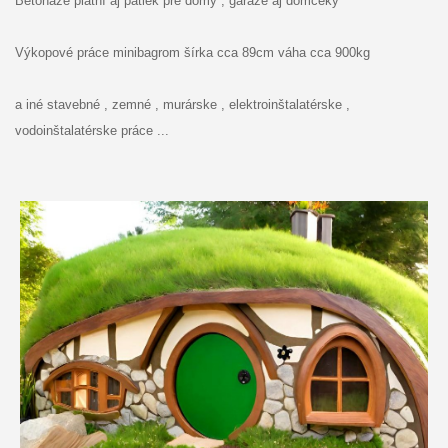
Betonáže platní aj pätiek pre domy , garáže aj domčeky
Výkopové práce minibagrom šírka cca 89cm váha cca 900kg
a iné stavebné , zemné , murárske , elektroinštalatérske ,
vodoinštalatérske práce ...