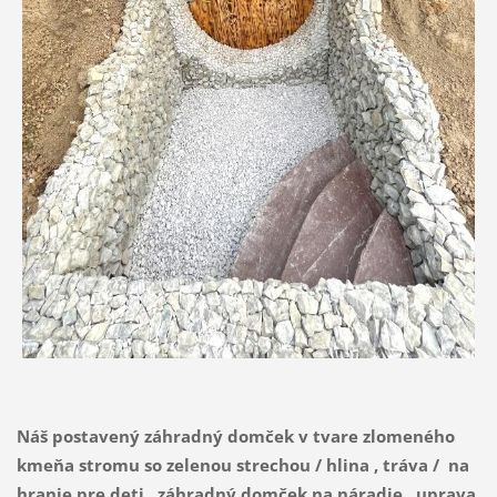
Náš postavený záhradný domček v tvare zlomeného
kmeňa stromu so zelenou strechou / hlina , tráva / na
hranie pre deti , záhradný domček na náradie , uprava