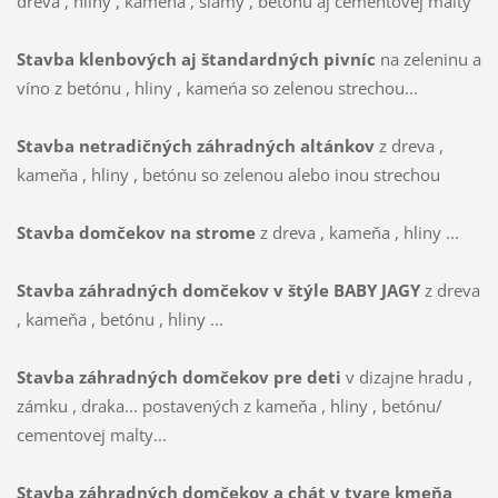
dreva , hliny , kameňa , slamy , betónu aj cementovej malty
Stavba klenbových aj štandardných pivníc
na zeleninu a
víno z betónu , hliny , kameńa so zelenou strechou...
Stavba netradičných záhradných altánkov
z dreva ,
kameňa , hliny , betónu so zelenou alebo inou strechou
Stavba domčekov na strome
z dreva , kameňa , hliny ...
Stavba záhradných domčekov v štýle BABY JAGY
z dreva
, kameňa , betónu , hliny ...
Stavba záhradných domčekov pre deti
v dizajne hradu ,
zámku , draka... postavených z kameňa , hliny , betónu/
cementovej malty...
Stavba záhradných domčekov a chát v tvare kmeňa