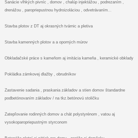
Sanácie vlhkých pivníc , domov , chalúp injektážou , podrezaním ,
drenážou , paropriepustnou hydroizoláciou , odvetrávaním...
Stavba plotov z DT aj okrasných tvárnic a pletiva
Stavba kamenných plotov a a oporných múrov
Obkladačské práce s kameňom aj imitácia kameňa , keramické obklady
Pokládka zámkovej dlažby , obrudníkov
Zastavenie sadania , praskania základov a stien domov štandardne
podbetónovaním základov / na tkz.betónovú stoličku
Zatepľovanie rodinných domov a chát polystyrénom , vatou aj
vysokoparopriepustným styrconom