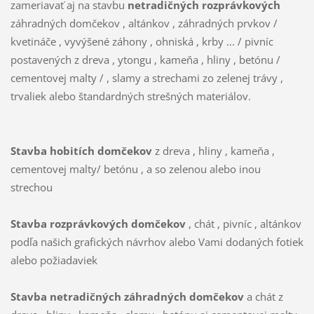
zameriavať aj na stavbu
netradičných rozprávkových
záhradných domčekov , altánkov , záhradných prvkov /
kvetináče , vyvýšené záhony , ohniská , krby ... / pivníc
postavených z dreva , ytongu , kameňa , hliny , betónu /
cementovej malty / , slamy a strechami zo zelenej trávy ,
trvaliek alebo štandardných strešných materiálov.
Stavba hobitích domčekov
z dreva , hliny , kameňa ,
cementovej malty/ betónu , a so zelenou alebo inou
strechou
Stavba rozprávkových domčekov
, chát , pivníc , altánkov
podľa našich grafických návrhov alebo Vami dodaných fotiek
alebo požiadaviek
Stavba netradičných záhradných domčekov
a chát z