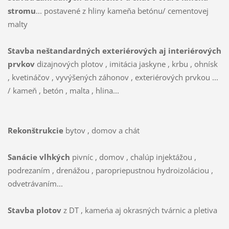
stromu
... postavené z hliny kameňa betónu/ cementovej
malty
Stavba neštandardných exteriérových aj interiérových
prvkov
dizajnových plotov , imitácia jaskyne , krbu , ohnísk
, kvetináčov , vyvýšených záhonov , exteriérových prvkou ...
/ kameň , betón , malta , hlina...
Rekonštrukcie
bytov , domov a chát
Sanácie vlhkých
pivníc , domov , chalúp injektážou ,
podrezaním , drenážou , paropriepustnou hydroizoláciou ,
odvetrávaním...
Stavba plotov
z DT , kameńa aj okrasných tvárnic a pletiva