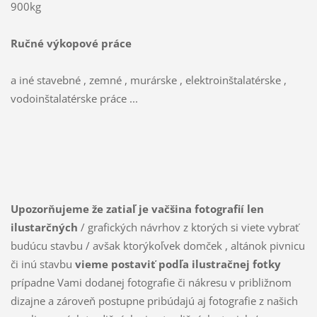
900kg
Ručné výkopové práce
a iné stavebné , zemné , murárske , elektroinštalatérske ,
vodoinštalatérske práce ...
Upozorňujeme že zatiaľ je vačšina fotografií len
ilustarčných
/ grafických návrhov z ktorých si viete vybrať
budúcu stavbu / avšak ktorýkoľvek domček , altánok pivnicu
či inú stavbu
vieme postaviť podľa ilustračnej fotky
prípadne Vami dodanej fotografie či nákresu v približnom
dizajne a zároveň postupne pribúdajú aj fotografie z našich