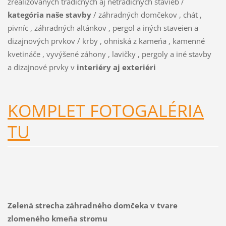
zrealizovaných tradičných aj netradičných stavieb /
kategória naše stavby
/ záhradných domčekov , chát ,
pivníc , záhradných altánkov , pergol a iných staveien a
dizajnových prvkov / krby , ohniská z kameńa , kamenné
kvetináče , vyvýšené záhony , lavičky , pergoly a iné stavby
a dizajnové prvky v
interiéry aj exteriéri
KOMPLET FOTOGALÉRIA
TU
Zelená strecha záhradného domčeka v tvare
zlomeného kmeňa stromu