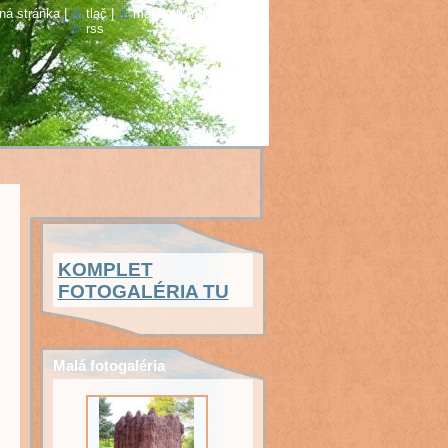
ná stránka
|
tlač
|
mapa stránok
|
rss
KOMPLET
FOTOGALÉRIA TU
Malá fotogaléria