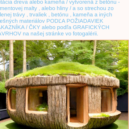
itácia dreva alebo kameňa / vytvorená z betónu -
mentovej malty , alebo hliny / a so strechou zo
lenej trávy , trvaliek , betónu , kameňa a iných
rešných materiálov PODĽA POŽIADAVIEK
KAZNÍKA / ČKY alebo podľa GRAFICKÝCH
VRHOV na našej stránke vo fotogalérii.