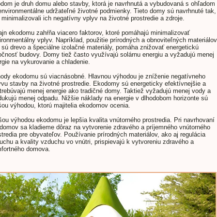
dom je druh domu alebo stavby, ktorá je navrhnutá a vybudovaná s ohľadom
environmentálne udržateľné životné podmienky. Tieto domy sú navrhnuté tak,
 minimalizovali ich negatívny vplyv na životné prostredie a zdroje.
ajn ekodomu zahŕňa viacero faktorov, ktoré pomáhajú minimalizovať
ironmentálny vplyv. Napríklad, použitie prírodných a obnoviteľných materiálov
 sú drevo a špeciálne izolačné materiály, pomáha znižovať energetickú
očnosť budovy. Domy tiež často využívajú solárnu energiu a vyžadujú menej
rgie na vykurovanie a chladenie.
ody ekodomu sú viacnásobné. Hlavnou výhodou je zníženie negatívneho
yvu stavby na životné prostredie. Ekodomy sú energeticky efektívnejšie a
trebúvajú menej energie ako tradičné domy. Taktiež vyžadujú menej vody a
dukujú menej odpadu. Nižšie náklady na energie v dlhodobom horizonte sú
šou výhodou, ktorú majitelia ekodomov ocenia.
šou výhodou ekodomu je lepšia kvalita vnútorného prostredia. Pri navrhovaní
domov sa kladieme dôraz na vytvorenie zdravého a príjemného vnútorného
stredia pre obyvateľov. Používanie prírodných materiálov, ako aj regulácia
uchu a kvality vzduchu vo vnútri, prispievajú k vytvoreniu zdravého a
fortného domova.