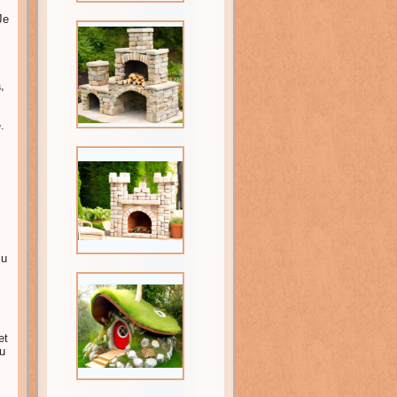
Je
,
.
zu
et
u