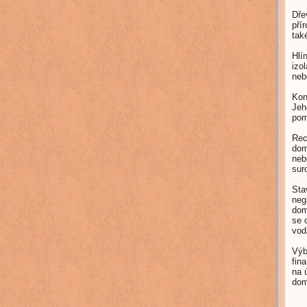
Dře
pří
tak
Hlí
izo
neb
Kon
Jeh
pom
Rec
dom
neb
sur
Sta
neg
dom
se 
vod
Výb
fin
na 
dom