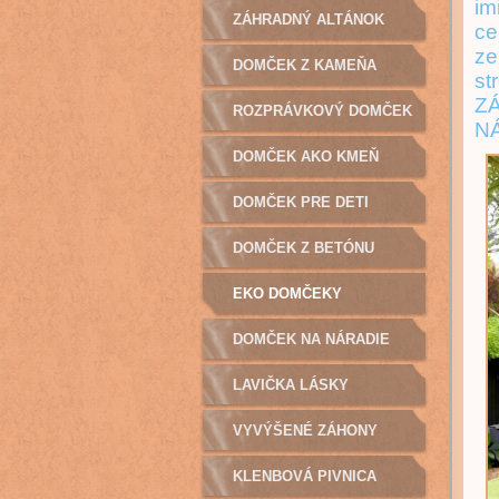
im
ZÁHRADNÝ ALTÁNOK
ce
ze
DOMČEK Z KAMEŇA
st
ZÁ
ROZPRÁVKOVÝ DOMČEK
NÁ
DOMČEK AKO KMEŇ
DOMČEK PRE DETI
DOMČEK Z BETÓNU
EKO DOMČEKY
DOMČEK NA NÁRADIE
LAVIČKA LÁSKY
VYVÝŠENÉ ZÁHONY
KLENBOVÁ PIVNICA