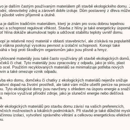
vo je dalším častým používaným materiálem při stavbě ekologického domu. 
rodní, obnovitelný zdroj a zároveň dobře izoluje. Dům postavený z dřeva může
é působit velmi příjemně a útulně.
na je dalším tradičním materiálem, který je znám pro svou dobrou tepelnou
laci a schopnost regulovat vlhkost. Stavba z hlíny je také energeticky úsporná
oť hlína dokáže akumulovat teplo a udržovat stabilitu teploty uvnitř domu.
opí je relativně nový materiál v oblasti stavebnictví, ale získává na popularitě
o vlákna poskytují vysokou pevnost a izolační schopnosti. Konopí také
áhá v boji proti škodlivým organismům jako jsou plísně a hmyz.
yklované materiály jsou také často využívány při stavbě ekologických domů,
čeků či chat. Tyto materiály jsou zpracovány z odpadu, jako je sklo, plast
o ocel. Použitím recyklovaných materiálů se minimalizuje potřeba nových
ovin a také omezuje vznik odpadu.
vba eko domu, domčeku či chatky z ekologických materiálů nejenže snižuje
ativní dopad na životní prostředí, ale také vám může ušetřit peníze na provo
u. Tyto ekologické domy jsou navrženy s ohledem na úsporu energie a snaží
co nejvíce využívat přírodní zdroje, jako je sluneční energie nebo dešťová
a.
ěr ekologických materiálů pro stavbu domu závisí na vašich preferencích,
ančních možnostech a lokálních podmínkách. Při stavbě je také důležité mysl
účinnou izolaci, vytvoření správného větrání a celkovou energetickou efektivit
u.