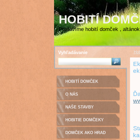
HOBITÍ DOM
Postavíme hobití domček , altánok 
Vyhľadávanie
Hob
Ek
ek
HOBITÍ DOMČEK
Ďa
O NÁS
ww
NAŠE STAVBY
HOBITIE DOMČEKY
St
DOMČEK AKO HRAD
ka