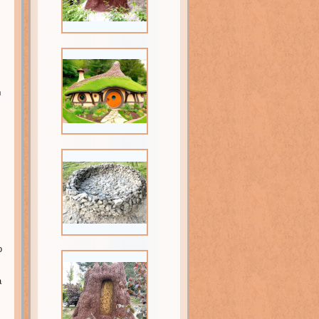
h
o
a