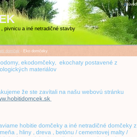
úvod
ČEK
, pivnicu a iné netradičné stavby
ití domček
-
Eko domčeky
odomy, ekodomčeky, ekochaty postavené z
ologických materiálov
kujeme že ste zavítali na našu webovú stránku
w.hobitidomcek.sk
aviame hobitie domčeky a iné netradičné domčeky z
meňa , hliny , dreva , betónu / cementovej malty /