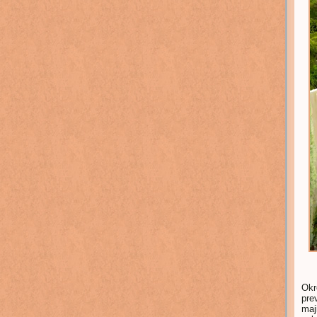
Okr
pre
maj