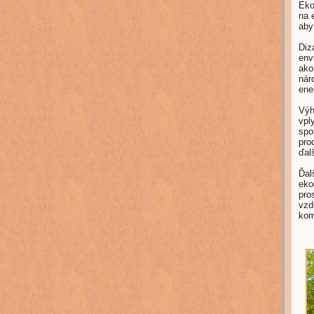
Eko
na 
aby
Diz
env
ako
nár
ene
Výh
vpl
spo
pro
ďal
Ďal
eko
pro
vzd
kom