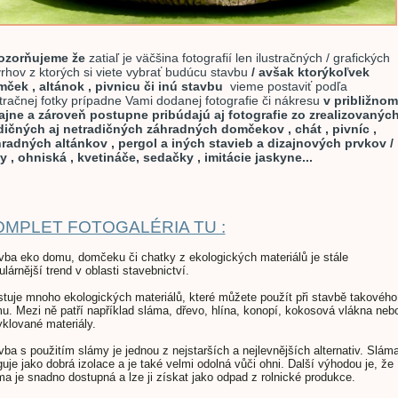
ozorňujeme že
zatiaľ je väčšina fotografií len ilustračných / grafických
rhov z ktorých si viete vybrať budúcu stavbu
/ avšak ktorýkoľvek
ček , altánok , pivnicu či inú stavbu
vieme postaviť podľa
stračnej fotky prípadne Vami dodanej fotografie či nákresu
v približnom
ajne a zároveň postupne pribúdajú aj fotografie zo zrealizovanýc
dičných aj netradičných záhradných domčekov , chát , pivníc ,
radných altánkov , pergol a iných stavieb a dizajnových prvkov /
y , ohniská , kvetináče, sedačky , imitácie jaskyne...
OMPLET FOTOGALÉRIA TU :
vba eko domu, domčeku či chatky z ekologických materiálů je stále
lárnější trend v oblasti stavebnictví.
stuje mnoho ekologických materiálů, které můžete použít při stavbě takového
u. Mezi ně patří například sláma, dřevo, hlína, konopí, kokosová vlákna neb
yklované materiály.
vba s použitím slámy je jednou z nejstarších a nejlevnějších alternativ. Slám
guje jako dobrá izolace a je také velmi odolná vůči ohni. Další výhodou je, že
ma je snadno dostupná a lze ji získat jako odpad z rolnické produkce.