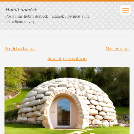
Hobití domček
Postavíme hobití domček , altánok , pivnicu a iné
netradičné stavby
Predchádzajúci
Nasledujúci
Spustiť prezentáciu