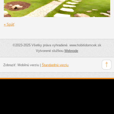
« Späť
©2023-2025 Všetky práva vyhradené. www.hobitidomcek.sk
Vytvorené službou
Webnode
Zobraziť:
Mobilnú verziu
|
Štandardnú verziu