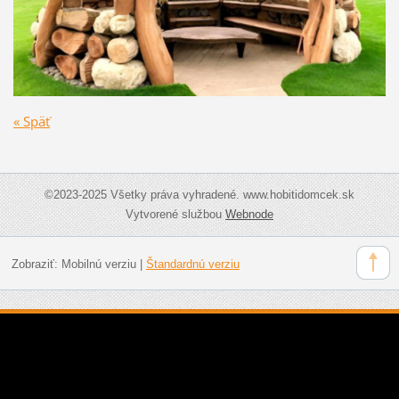
« Späť
©2023-2025 Všetky práva vyhradené. www.hobitidomcek.sk
Vytvorené službou
Webnode
Zobraziť:
Mobilnú verziu
|
Štandardnú verziu