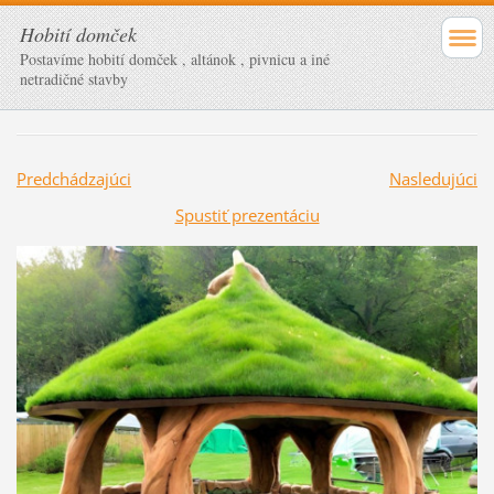
Hobití domček
Postavíme hobití domček , altánok , pivnicu a iné
netradičné stavby
Predchádzajúci
Nasledujúci
Spustiť prezentáciu