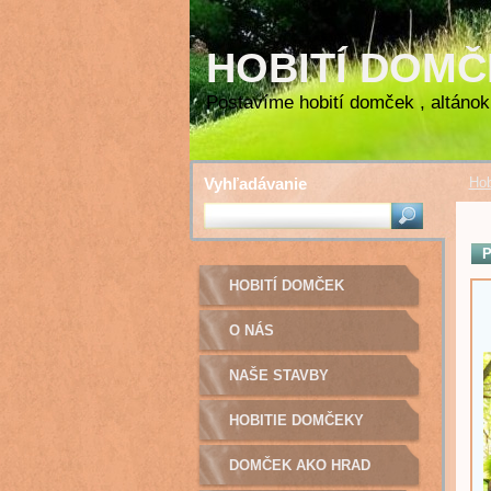
HOBITÍ DOM
Postavíme hobití domček , altánok 
Vyhľadávanie
Hob
P
HOBITÍ DOMČEK
O NÁS
NAŠE STAVBY
HOBITIE DOMČEKY
DOMČEK AKO HRAD