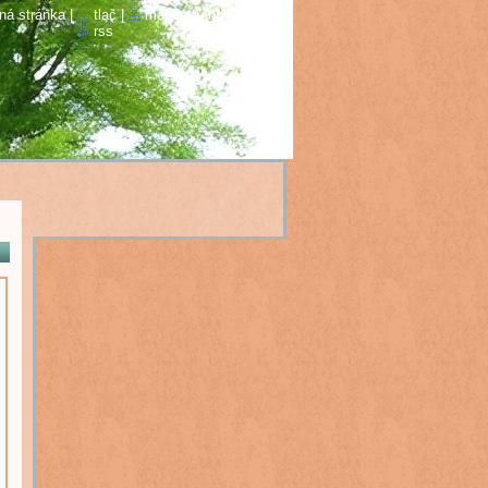
ná stránka
|
tlač
|
mapa stránok
|
rss