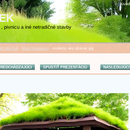
úvod
ČEK
, pivnicu a iné netradičné stavby
ití domček
-
Malá fotogaleria
-
moderný eko altánok.jpg
REDCHÁDZAJÚCI
SPUSTIŤ PREZENTÁCIU
NASLEDUJÚCI