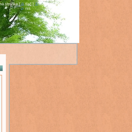
ná stránka
|
tlač
|
mapa stránok
|
rss