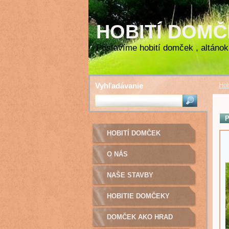
HOBITÍ DOM
Postavíme hobití domček , altánok 
Vyhľadávanie
Hob
P
HOBITÍ DOMČEK
O NÁS
NAŠE STAVBY
HOBITIE DOMČEKY
DOMČEK AKO HRAD