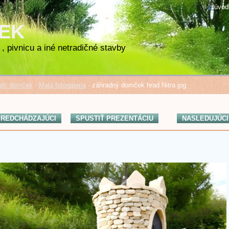
úvod
ČEK
, pivnicu a iné netradičné stavby
ití domček
-
Malá fotogaleria
-
záhradný domček hrad Nitra.jpg
REDCHÁDZAJÚCI
SPUSTIŤ PREZENTÁCIU
NASLEDUJÚCI